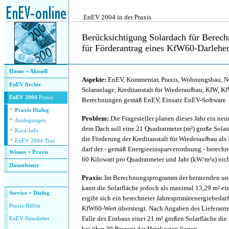
.
EnEV 2004 in der Praxis
Berücksichtigung Solardach für Berec
für Förderantrag eines KfW60-Darlehe
.
Home + Aktuell
Aspekte:
EnEV, Kommentar, Praxis, Wohnungsbau, N
EnEV Archiv
Solaranlage, Kreditanstalt für Wiederaufbau, KfW, K
EnEV 2004
Praxis
Berechnungen gemäß EnEV, Einsatz EnEV-Software
·
Praxis-Dialog
·
Problem:
Die Fragesteller planen dieses Jahr ein n
Auslegungen
·
dem Dach soll eine 21 Quadratmeter (m²) große Solar
Kurz-Info
·
die Förderung der Kreditanstalt für Wiederaufbau al
EnEV 2004 Text
darf der - gemäß Energieeinsparverordnung - berechn
Wissen + Praxis
60 Kilowatt pro Quadratmeter und Jahr (kW/m²a) nich
Dienstleister
.
Praxis:
Im Berechnungsprogramm der beratenden un
kann die Solarfläche jedoch als maximal 13,29 m² e
Service + Dialog
ergibt sich ein berechneter Jahresprimärenergiebedar
P
raxis-Hilfen
KfW60-Wert übersteigt. Nach Angaben des Lieferante
Falle des Einbaus einer 21 m² großen Solarfläche di
E
nEV-Newsletter
bei über 30 Prozent der Heizkosten liegen.