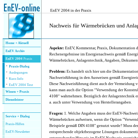
.
EnEV 2004 in der Praxis
Nachweis für Wärmebrücken und Anla
.
Home + Aktuell
Aspekte:
EnEV, Kommentar, Praxis, Dokumentation 
EnEV Archiv
Rechenergebnisse im Energienachweis gemäß Energ
EnEV 2004
Praxis
Wärmebrücken, Anlagentechnik, Angaben, Dokumen
·
Praxis-Dialog
·
Problem:
Es handelt sich hier um die Dokumentation
Auslegungen
·
Nachweisführung in den Ausweisen gemäß Energieei
Kurz-Info
·
Diese Nachweisführung dient auch der Vermeidung 
EnEV 2004 Text
kann man auch die Option “Verwendung der Konstru
Wissen + Praxis
4108“ wahrnehmen. Bezüglich der Anlagentechnik er
Dienstleister
a. auch unter Verwendung von Herstellerangaben.
.
Fragen:
1. Welche Angaben muss der EnEV-Nachweis
Service + Dialog
Wärmebrücken aufweisen, wenn die Option "Verwend
P
raxis-Hilfen
Beispiele gemäß DIN 4108" genutzt wurde? Muss der
entsprechende objektbezogene Lösungen dokumentier
E
nEV-Newsletter
entsprechender Hinweis im EnEV-Nachweis ausreich