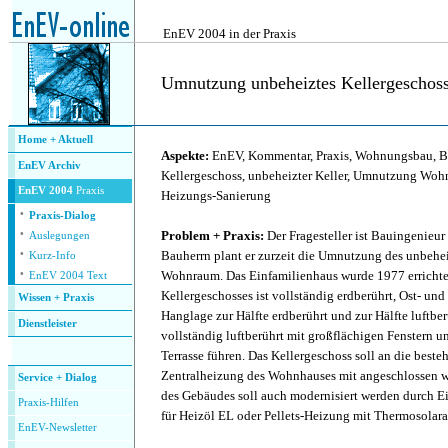
.
EnEV 2004 in der Praxis
Umnutzung unbeheiztes Kellergeschos
.
Home + Aktuell
Aspekte:
EnEV, Kommentar, Praxis, Wohnungsbau, B
EnEV Archiv
Kellergeschoss, unbeheizter Keller, Umnutzung Wo
EnEV 2004
Praxis
Heizungs-Sanierung
·
Praxis-Dialog
·
Problem + Praxis:
Der Fragesteller ist Bauingenieur
Auslegungen
·
Bauherrn plant er zurzeit die Umnutzung des unbehe
Kurz-Info
·
Wohnraum. Das Einfamilienhaus wurde 1977 errichtet
EnEV 2004 Text
Kellergeschosses ist vollständig erdberührt, Ost- und
Wissen + Praxis
Hanglage zur Hälfte erdberührt und zur Hälfte luftberü
Dienstleister
vollständig luftberührt mit großflächigen Fenstern un
.
Terrasse führen. Das Kellergeschoss soll an die bes
Zentralheizung des Wohnhauses mit angeschlossen 
Service + Dialog
des Gebäudes soll auch modernisiert werden durch E
P
raxis-Hilfen
für Heizöl EL oder Pellets-Heizung mit Thermosolara
E
nEV-Newsletter