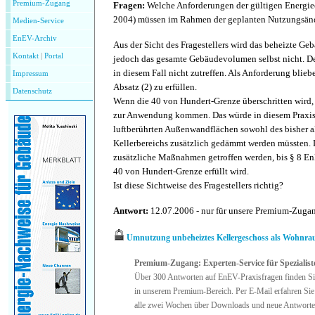
Premium-Zugang
Fragen:
Welche Anforderungen der gültigen Energi
2004) müssen im Rahmen der geplanten Nutzungsänd
Medien-Service
EnEV-Archiv
Aus der Sicht des Fragestellers wird das beheizte Ge
Kontakt
|
P
ortal
jedoch das gesamte Gebäudevolumen selbst nicht. D
in diesem Fall nicht zutreffen. Als Anforderung blie
Impressum
Absatz (2) zu erfüllen.
Datenschutz
Wenn die 40 von Hundert-Grenze überschritten wird,
zur Anwendung kommen. Das würde in diesem Praxisfa
luftberührten Außenwandflächen sowohl des bisher a
Kellerbereichs zusätzlich gedämmt werden müssten.
zusätzliche Maßnahmen getroffen werden, bis § 8 En
40 von Hundert-Grenze erfüllt wird.
Ist diese Sichtweise des Fragestellers richtig?
Antwort:
12.07.2006 - nur für unsere Premium-Zug
Umnutzung unbeheiztes Kellergeschoss als Wohnr
Premium-Zugang: Experten-Service für Spezialist
Über 300 Antworten auf EnEV-Praxisfragen finden Si
in unserem Premium-Bereich. Per E-Mail erfahren Sie
alle zwei Wochen über Downloads und neue Antworte