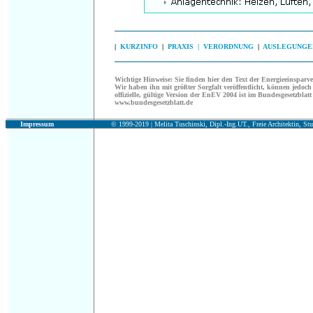
|
KURZINFO
|
PRAXIS |
VERORDNUNG
|
AUSLEGUNGE
Wichtige Hinweise:
Sie finden hier den Text der Energieeinspar
Wir haben ihn mit größter Sorgfalt veröffentlicht, können jedoch 
offizielle, gültige Version der EnEV 2004 ist im Bundesgesetzblatt 
www.bundesgesetzblatt.de
Impressum
© 1999-2019 |
Melita Tuschinski, Dipl.-Ing.UT., Freie Architektin, Stu