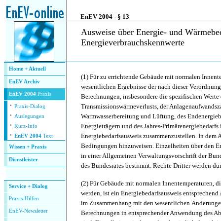
.
EnEV 2004 - § 13
Ausweise über Energie- und Wärmebed
Energieverbrauchskennwerte
.
.
Home + Aktuell
(1)
Für zu errichtende Gebäude mit normalen Innent
EnEV Archiv
wesentlichen Ergebnisse der nach dieser Verordnung
EnEV 2004
Praxis
Berechnungen, insbesondere die spezifischen Werte 
·
Transmissionswärmeverlusts, der Anlagenaufwandsza
Praxis-Dialog
·
Warmwasserbereitung und Lüftung, des Endenergieb
Auslegungen
·
Energieträgern und des Jahres-Primärenergiebedarfs
Kurz-Info
·
Energiebedarfsausweis zusammenzustellen. In dem Au
EnEV 2004
Text
Bedingungen hinzuweisen. Einzelheiten über den E
Wissen + Praxis
in einer Allgemeinen Verwaltungsvorschrift der Bu
Dienstleister
des Bundesrates bestimmt. Rechte Dritter werden dur
.
(2)
Für Gebäude mit normalen Innentemperaturen, di
Service + Dialog
werden, ist ein Energiebedarfsausweis entsprechend 
P
raxis-Hilfen
im Zusammenhang mit den wesentlichen Änderungen 
E
nEV-Newsletter
Berechnungen in entsprechender Anwendung des Abs