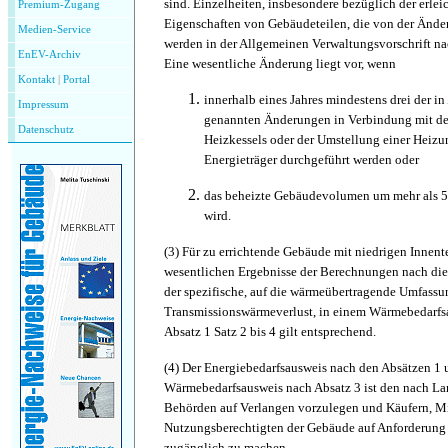
sind. Einzelheiten, insbesondere bezüglich der erleic
Premium-Zugang
Eigenschaften von Gebäudeteilen, die von der Änder
Medien-Service
werden in der Allgemeinen Verwaltungsvorschrift nac
EnEV-Archiv
Eine wesentliche Änderung liegt vor, wenn
Kontakt
|
P
ortal
innerhalb eines Jahres mindestens drei der in
Impressum
genannten Änderungen in Verbindung mit de
Datenschutz
Heizkessels oder der Umstellung einer Heizu
Energieträger durchgeführt werden oder
das beheizte Gebäudevolumen um mehr als 5
wird.
(3)
Für zu errichtende Gebäude mit niedrigen Innent
wesentlichen Ergebnisse der Berechnungen nach die
der spezifische, auf die wärmeübertragende Umfass
Transmissionswärmeverlust, in einem Wärmebedarfs
Absatz 1 Satz 2 bis 4 gilt entsprechend.
(4)
Der Energiebedarfsausweis nach den Absätzen 1 u
Wärmebedarfsausweis nach Absatz 3 ist den nach La
Behörden auf Verlangen vorzulegen und Käufern, Mi
Nutzungsberechtigten der Gebäude auf Anforderung
zugänglich zu machen.