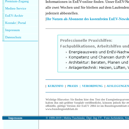
Informationen in EnEV-online finden. Unser EnEV-News
Premium-Zugang
alle zwei Wochen und Sie bleiben auf dem Laufenden
Medien-Service
jederzeit abbestellen.
EnEV-Archiv
|
Ihr Nutzen als Abonnent des kostenfreien EnEV-Newsle
Kontakt
|
P
ortal
Impressum
Datenschutz
|
KURZINFO
|
PRAXIS |
VERORDNUNG
|
AUSLEGUNGEN
Wichtige Hinweise:
Sie finden hier den Text der Energieeinsparv
haben ihn mit größter Sorgfalt veröffentlicht, können jedoch für et
offizielle, gültige Version der EnEV 2004 ist im Bundesgesetzblatt e
www.bundesgesetzblatt.de
Impressum
© 1999-2019 |
Melita Tuschinski, Dipl.-Ing.UT., Freie Architektin, Stu