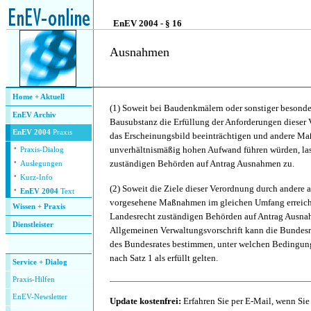
.
EnEV 2004 - § 16
Ausnahmen
.
.
Home + Aktuell
(1)
Soweit bei Baudenkmälern oder sonstiger besonder
EnEV Archiv
Bausubstanz die Erfüllung der Anforderungen dieser 
EnEV 2004
Praxis
das Erscheinungsbild beeinträchtigen und andere M
·
unverhältnismäßig hohen Aufwand führen würden, las
Praxis-Dialog
·
zuständigen Behörden auf Antrag Ausnahmen zu.
Auslegungen
·
Kurz-Info
·
(2)
Soweit die Ziele dieser Verordnung durch andere a
EnEV 2004
Text
vorgesehene Maßnahmen im gleichen Umfang erreicht
Wissen + Praxis
Landesrecht zuständigen Behörden auf Antrag Ausnah
Dienstleister
Allgemeinen Verwaltungsvorschrift kann die Bundes
.
des Bundesrates bestimmen, unter welchen Bedingun
nach Satz 1 als erfüllt gelten.
Service + Dialog
P
raxis-Hilfen
E
nEV-Newsletter
Update kostenfrei:
Erfahren Sie per E-Mail, wenn Sie