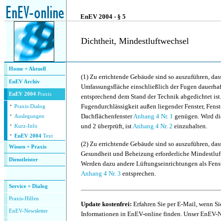
.
EnEV 2004 - § 5
Dichtheit, Mindestluftwechsel
.
Home + Aktuell
(1)
Zu errichtende Gebäude sind so auszuführen, da
EnEV Archiv
Umfassungsfläche einschließlich der Fugen dauerhaf
EnEV 2004
Praxis
entsprechend dem Stand der Technik abgedichtet ist
·
Fugendurchlässigkeit außen liegender Fenster, Fenst
Praxis-Dialog
·
Dachflächenfenster
Anhang 4 Nr. 1
genügen. Wird di
Auslegungen
·
und 2 überprüft, ist
Anhang 4 Nr. 2
einzuhalten.
Kurz-Info
·
EnEV 2004
Text
(2)
Zu errichtende Gebäude sind so auszuführen, das
Wissen + Praxis
Gesundheit und Beheizung erforderliche Mindestluftw
Dienstleister
Werden dazu andere Lüftungseinrichtungen als Fens
.
Anhang 4 Nr. 3
entsprechen.
Service + Dialog
P
raxis-Hilfen
Update kostenfrei:
Erfahren Sie per E-Mail, wenn Si
E
nEV-Newsletter
Informationen in EnEV-online finden. Unser EnEV-Ne