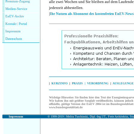
alle zwei Wochen und Sie bleiben auf dem Laufende
Premium-Zugang
jederzeit abbestellen.
Medien-Service
|
Ihr Nutzen als Abonnent des kostenfreien EnEV-Newsl
EnEV-Archiv
Kontakt
|
P
ortal
Impressum
Datenschutz
|
KURZINFO
|
PRAXIS |
VERORDNUNG
|
AUSLEGUNGE
Wichtige Hinweise:
Sie finden hier den Text der Energieeinspar
Wir haben ihn mit größter Sorgfalt veröffentlicht, können jedoch 
offizielle, gültige Version der EnEV 2004 ist im Bundesgesetzblatt 
www.bundesgesetzblatt.de
Impressum
© 1999-2019 |
Melita Tuschinski, Dipl.-Ing.UT., Freie Architektin, Stu