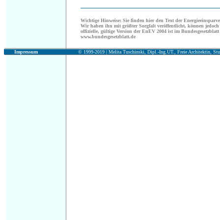
Wichtige Hinweise:
Sie finden hier den Text der Energieeinspar
Wir haben ihn mit größter Sorgfalt veröffentlicht, können jedoch 
offizielle, gültige Version der EnEV 2004 ist im Bundesgesetzblatt 
www.bundesgesetzblatt.de
Impressum
© 1999-2019 |
Melita Tuschinski, Dipl.-Ing.UT., Freie Architektin, Stu