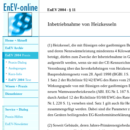
.
EnEV 2004 - § 11
Inbetriebnahme von Heizkesseln
.
Home + Aktuell
(1)
Heizkessel, die mit flüssigen oder gasförmigen B
EnEV Archiv
und deren Nennwärmeleistung mindestens 4 Kilowat
EnEV 2004
Praxis
beträgt, dürfen zum Zwecke der Inbetriebnahme in 
·
aufgestellt werden, wenn sie mit der CE-Kennzeichn
Praxis-Dialog
·
Verordnung über das Inverkehrbringen von Heizkes
Auslegungen
·
Bauproduktengesetz vom 28. April 1998 (BGBl. I S. 
Kurz-Info
·
1 Satz 2 der Richtlinie 92/42/EWG des Rates vom 2
EnEV 2004
Text
Wirkungsgrade von mit flüssigen oder gasförmigen 
Wissen + Praxis
neuen Warmwasserheizkesseln (ABl. EG Nr. L 167 S. 
Dienstleister
durch Artikel 12 der Richtlinie 93/68/EWG des Rate
.
Nr. L 220 S. 1), versehen sind. Satz 1 gilt auch für H
zusammengefügt werden. Dabei sind die Parameter zu
Service + Dialog
den Geräten beiliegenden EG-Konformitätserklärung
P
raxis-Hilfen
E
nEV-Newsletter
(2)
Soweit Gebäude, deren Jahres-Primärenergiebeda