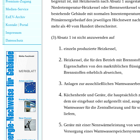
begrenzt ist, mit Heizkesseln nach Absatz 1 ausgesta
Premium-Zugang
Niedertemperatur-Heizkessel oder Brennwertkessel
Medien-Service
bestehende Gebäude mit normalen Innentemperaturen
EnEV-Archiv
Primärenergiebedarf den jeweiligen Höchstwert nac
Kontakt
|
P
ortal
mehr als 40 vom Hundert überschreitet.
Impressum
(3)
Absatz 1 ist nicht anzuwenden auf
Datenschutz
einzeln produzierte Heizkessel,
Heizkessel, die für den Betrieb mit Brennstof
Eigenschaften von den marktüblichen flüssi
Brennstoffen erheblich abweichen,
Anlagen zur ausschließlichen Warmwasserber
Küchenherde und Geräte, die hauptsächlich 
dem sie eingebaut oder aufgestellt sind, aus
Warmwasser für die Zentralheizung und für 
liefern,
Geräte mit einer Nennwärmeleistung von weni
Versorgung eines Warmwasserspeichersystem