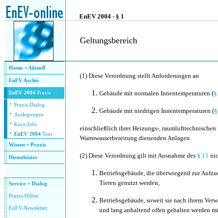
.
EnEV 2004 - § 1
Geltungsbereich
.
Home + Aktuell
(1)
Diese Verordnung stellt Anforderungen an
EnEV Archiv
Gebäude mit normalen Innentemperaturen (
§
EnEV 2004
Praxis
·
Praxis-Dialog
Gebäude mit niedrigen Innentemperaturen (
§
·
Auslegungen
·
Kurz-Info
einschließlich ihrer Heizungs-, raumlufttechnischen
·
EnEV 2004
Text
Warmwasserbereitung dienenden Anlagen.
Wissen + Praxis
(2)
Diese Verordnung gilt mit Ausnahme des
§ 11
nic
Dienstleister
.
Betriebsgebäude, die überwiegend zur Aufzu
Tieren genutzt werden,
Service + Dialog
P
raxis-Hilfen
Betriebsgebäude, soweit sie nach ihrem Ver
E
nEV-Newsletter
und lang anhaltend offen gehalten werden m