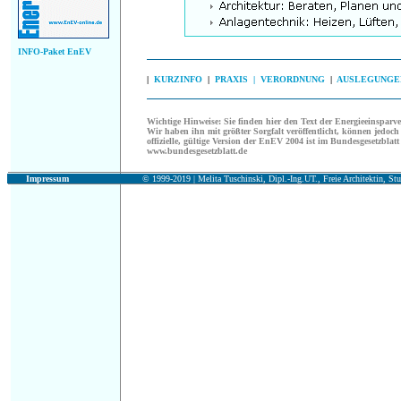
INFO-Paket EnEV
|
KURZINFO
|
PRAXIS |
VERORDNUNG
|
AUSLEGUNGE
Wichtige Hinweise:
Sie finden hier den Text der Energieeinspar
Wir haben ihn mit größter Sorgfalt veröffentlicht, können jedoch 
offizielle, gültige Version der EnEV 2004 ist im Bundesgesetzblatt 
www.bundesgesetzblatt.de
Impressum
© 1999-2019 |
Melita Tuschinski, Dipl.-Ing.UT., Freie Architektin, Stu