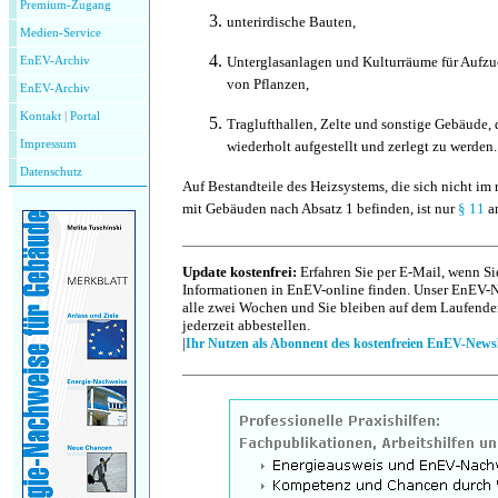
Premium-Zugang
unterirdische Bauten,
Medien-Service
Unterglasanlagen und Kulturräume für Aufz
EnEV-Archiv
von Pflanzen,
EnEV-Archiv
Kontakt
|
P
ortal
Traglufthallen, Zelte und sonstige Gebäude, 
Impressum
wiederholt aufgestellt und zerlegt zu werden.
Datenschutz
Auf Bestandteile des Heizsystems, die sich nicht 
mit Gebäuden nach Absatz 1 befinden, ist nur
§ 11
a
Update kostenfrei:
Erfahren Sie per E-Mail, wenn Si
Informationen in EnEV-online finden. Unser EnEV-Ne
alle zwei Wochen und Sie bleiben auf dem Laufende
jederzeit abbestellen.
|
Ihr Nutzen als Abonnent des kostenfreien EnEV-Newsl